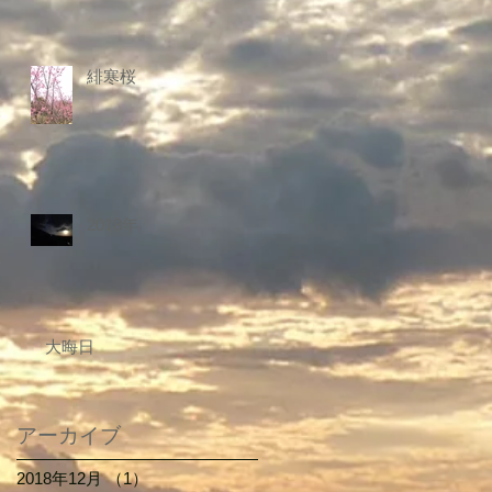
緋寒桜
2018年
大晦日
アーカイブ
2018年12月
（1）
1件の記事