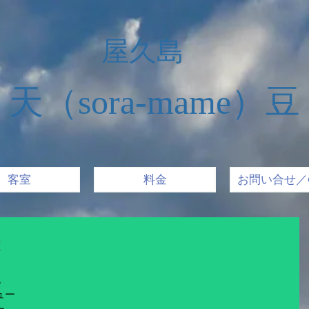
屋久島
天（sora-mame）豆
客室
料金
お問い合せ／Co
t
。
ュー