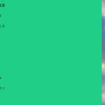
ナ。
庭菜
タ
。
エス
み
コッ