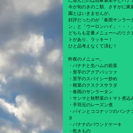
に並んだのは自家製里芋とバナ
今が旬のきのこ類、さすがに家
園とはいきませんが。
好評だったのが「春雨サンラー
ン」と「ウーロンハイ」・・・
どちらも定番メニューへのリク
トがあり、ラッキー！
ひと品考えなくて済む！
昨夜のメニュー。
・バナナと生ハムの前菜
・里芋のアクアパッツァ
・里芋のスパイシー炒め
・根菜のクスクスサラダ
・春雨のサンラータン
・サンマと秋野菜のトマト煮込
・手羽元のレーズン煮
・パインとココナッツのパンナ
タ
・バナナのパウンドケーキ
・乾きもの