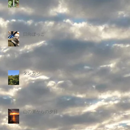
日向ぼっこ
タンカン
山の瀬からの夕日